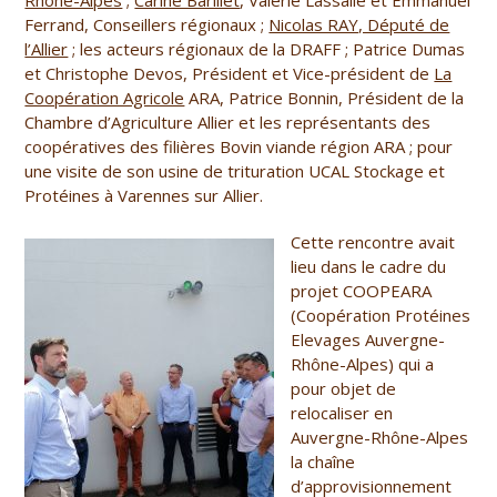
Rhône-Alpes
;
Carine Barillet
, Valérie Lassalle et Emmanuel
Ferrand, Conseillers régionaux ;
Nicolas RAY, Député de
l’Allier
; les acteurs régionaux de la DRAFF ; Patrice Dumas
et Christophe Devos, Président et Vice-président de
La
Coopération Agricole
ARA, Patrice Bonnin, Président de la
Chambre d’Agriculture Allier et les représentants des
coopératives des filières Bovin viande région ARA ; pour
une visite de son usine de trituration UCAL Stockage et
Protéines à Varennes sur Allier.
Cette rencontre avait
lieu dans le cadre du
projet COOPEARA
(Coopération Protéines
Elevages Auvergne-
Rhône-Alpes) qui a
pour objet de
relocaliser en
Auvergne-Rhône-Alpes
la chaîne
d’approvisionnement