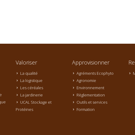
Valoriser
Approvisionner
Re
La qualité
Agréments Ecophyto
M
La logistique
Agronomie
Les céréales
Environnement
e
La jardinerie
Règlementation
que
UCAL Stockage et
Outils et services
Protéines
Formation