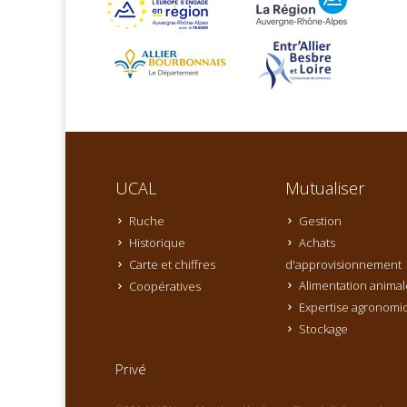
UCAL
Mutualiser
Ruche
Gestion
Historique
Achats
Carte et chiffres
d'approvisionnement
Alimentation animal
Coopératives
Expertise agronomi
Stockage
Privé