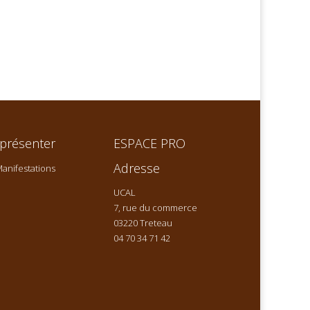
présenter
ESPACE PRO
Adresse
anifestations
UCAL
7, rue du commerce
03220 Treteau
04 70 34 71 42