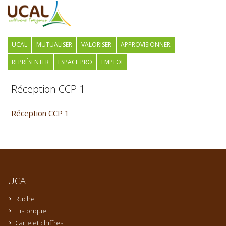
UCAL
MUTUALISER
VALORISER
APPROVISIONNER
REPRÉSENTER
ESPACE PRO
EMPLOI
Réception CCP 1
Réception CCP 1
UCAL
Ruche
Historique
Carte et chiffres