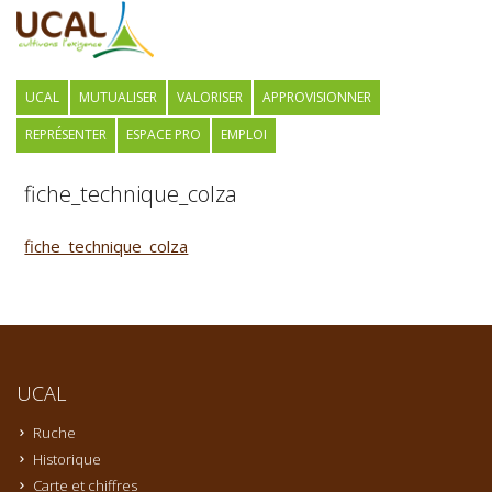
UCAL
MUTUALISER
VALORISER
APPROVISIONNER
REPRÉSENTER
ESPACE PRO
EMPLOI
fiche_technique_colza
fiche_technique_colza
UCAL
Ruche
Historique
Carte et chiffres