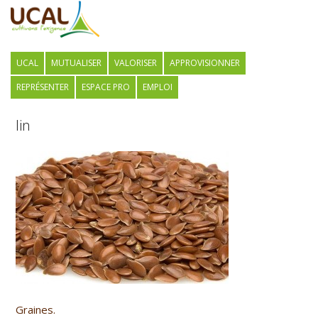
UCAL
MUTUALISER
VALORISER
APPROVISIONNER
REPRÉSENTER
ESPACE PRO
EMPLOI
lin
Graines.