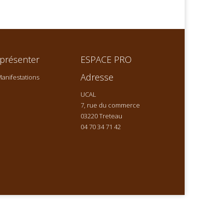
présenter
ESPACE PRO
Adresse
anifestations
UCAL
7, rue du commerce
03220 Treteau
04 70 34 71 42