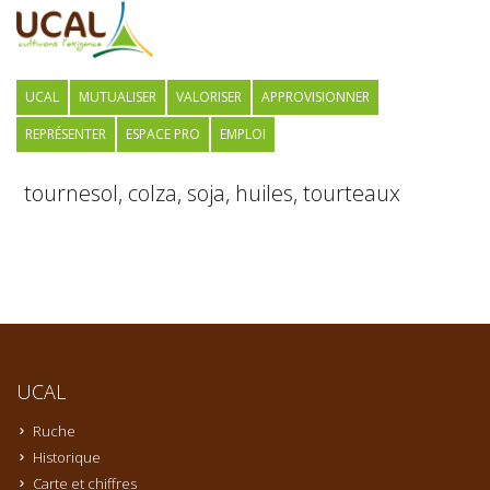
UCAL
MUTUALISER
VALORISER
APPROVISIONNER
REPRÉSENTER
ESPACE PRO
EMPLOI
tournesol, colza, soja, huiles, tourteaux
UCAL
Ruche
Historique
Carte et chiffres