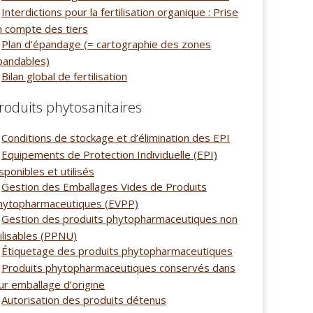
Interdictions pour la fertilisation organique : Prise
n compte des tiers
Plan d’épandage (= cartographie des zones
pandables)
Bilan global de fertilisation
roduits phytosanitaires
Conditions de stockage et d’élimination des EPI
Equipements de Protection Individuelle (EPI)
sponibles et utilisés
Gestion des Emballages Vides de Produits
hytopharmaceutiques (EVPP)
Gestion des produits phytopharmaceutiques non
ilisables (PPNU)
Étiquetage des produits phytopharmaceutiques
Produits phytopharmaceutiques conservés dans
ur emballage d’origine
Autorisation des produits détenus