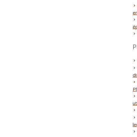
e
é
P
di
P
ut
le