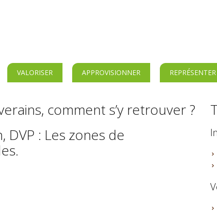
VALORISER
APPROVISIONNER
REPRÉSENTER
verains, comment s’y retrouver ?
T
n, DVP : Les zones de
I
les.
V