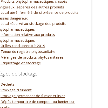
Produits phytopharmaceutiques classés
angereux, séparés des autres produits
Local aéré, fermé à clé si présence de produits
lassés dangereux
Local réservé au stockage des produits
hytopharmaceutiques
Information relative aux produits
hytopharmaceutiques
Grilles conditionnalité 2019
Tenue du registre phytosanitaire
Mélanges de produits phytosanitaires
Etiquettage et stockage
ègles de stockage
Déchets
Stockage d’aliment
Stockage permanent de fumier et lisier
Dépôt temporaire de compost ou fumier sur
rcelle