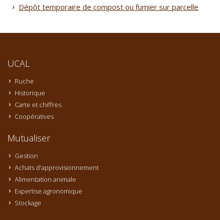
Dépôt temporaire de compost ou fumier sur parcelle
UCAL
Ruche
Historique
Carte et chiffres
Coopératives
Mutualiser
Gestion
Achats d'approvisionnement
Alimentation animale
Expertise agronomique
Stockage