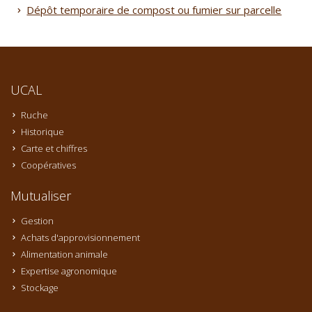
Dépôt temporaire de compost ou fumier sur parcelle
UCAL
Ruche
Historique
Carte et chiffres
Coopératives
Mutualiser
Gestion
Achats d'approvisionnement
Alimentation animale
Expertise agronomique
Stockage